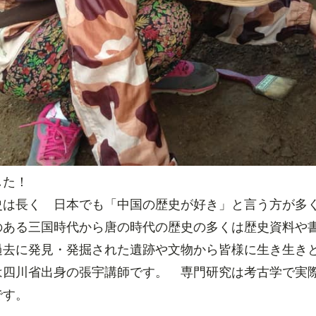
した！
史は長く 日本でも「中国の歴史が好き」と言う方が多
のある三国時代から唐の時代の歴史の多くは歴史資料や
過去に発見・発掘された遺跡や文物から皆様に生き生き
は四川省出身の張宇講師です。 専門研究は考古学で実
です。