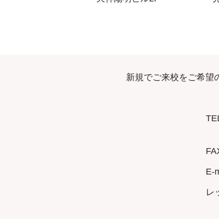
新規でご来校をご希望
TE
FA
E-m
レ