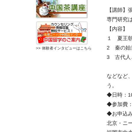
【講師】
専門研究
【内容】
１ 夏王
2 秦の
>> 体験者インタビューはこちら
3 古代
などなど
う。
◆日時：10
◆参加費：
◆お申込み
北京・ニ