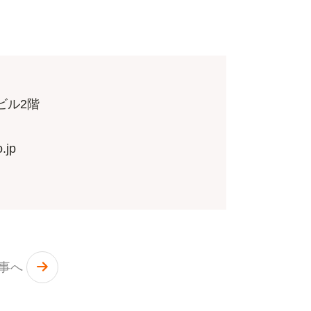
ビル2階
.jp
記事へ