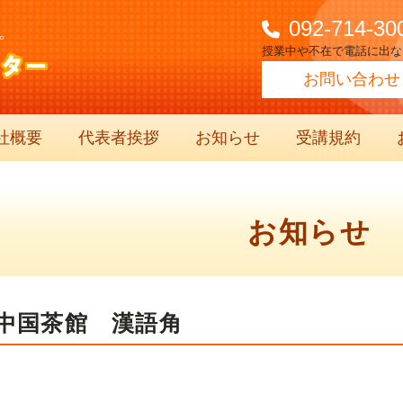
092-714-30
。
授業中や不在で電話に出な
お問い合わせ
社概要
代表者挨拶
お知らせ
受講規約
お知らせ
中国茶館 漢語角