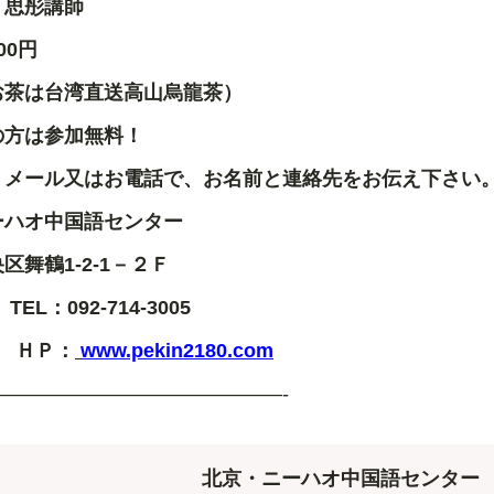
 思
彤
講師
00
円
お茶は台湾直送高山烏龍茶）
の方は参加無料！
：メール又はお電話で、お名前と連絡先をお伝え下さい
ーハオ中国語センター
央区舞鶴
1-2-1
－２Ｆ
L
：
092-714-3005
ＨＰ：
www.pekin2180.com
———————————————-
北京・ニーハオ中国語センター