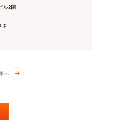
ビル2階
.jp
記事へ