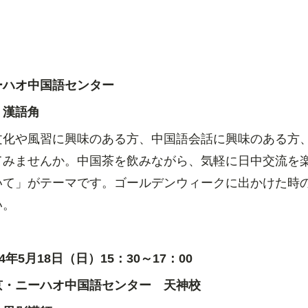
ーハオ中国語センター
 漢語角
文化や風習に興味のある方、中国語会話に興味のある方
てみませんか。中国茶を飲みながら、気軽に日中交流を
いて」がテーマです。ゴールデンウィークに出かけた時
い。
4
年
5
月
18
日（日）
15
：
30
～
17
：
00
京・ニーハオ中国語センター 天神校