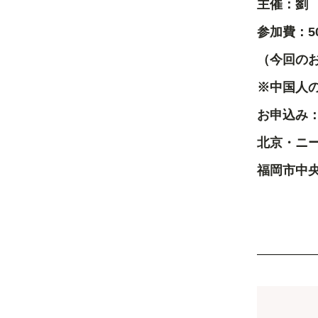
主催：劉
参加費：
5
（今回の
※中国人
お申込み
北京・ニ
福岡市中
TE
————