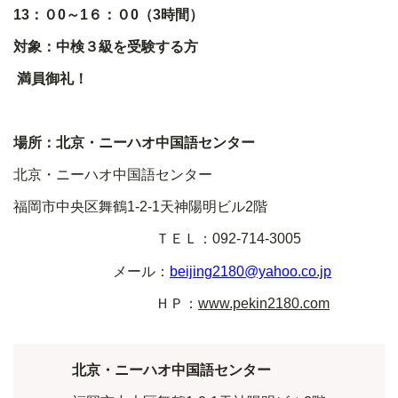
13
：０
0
～
1
６：０
0
（
3
時間）
対象：中検３級を受験する方
満員御礼！
場所：北京・ニーハオ中国語センター
北京・ニーハオ中国語センター
福岡市中央区舞鶴
1-2-1
天神陽明ビル
2
階
ＴＥＬ：
092-714-3005
メール：
beijing2180@yahoo.co.jp
ＨＰ：
www.pekin2180.com
北京・ニーハオ中国語センター