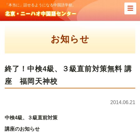
「本当に」話せるようになる中国語学校。
お知らせ
終了！中検4級、３級直前対策無料 講
座 福岡天神校
2014.06.21
中検
4
級、３級直前対策
講座の
お知らせ