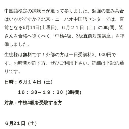
中国語検定の試験日が迫って参りました。勉強の進み具合
はいかがですか？北京・ニーハオ中国語センターでは、直
前となる
6
月
14
日
(
土曜日
)
、６月２１日（土）の
3
時間、皆
さんを合格へ導くべく「中検
4
級、
3
級直前対策講座」を準
備しました。
生徒様は
無料
です！外部の方は一日受講料
3
、
000
円で
す。
お時間が許す方、ぜひご利用下さい。詳細は下記の通
りです。
日時：６月１４日（土）
1
６：３
0
～１９：３
0
（
3
時間）
対象：中検
4
級を受験する方
６月
2
１日（土）