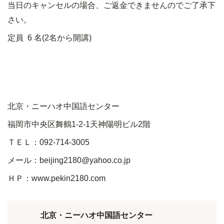
当日のキャンセルの場合、ご返金できませんのでご了承下
さい。
定員
6
名
(2
名から開講
)
北京・ニーハオ中国語センター
福岡市中央区舞鶴
1-2-1
天神陽明ビル
2
階
ＴＥＬ：
092-714-3005
メール：
beijing2180@yahoo.co.jp
ＨＰ：
www.pekin2180.com
北京・ニーハオ中国語センター