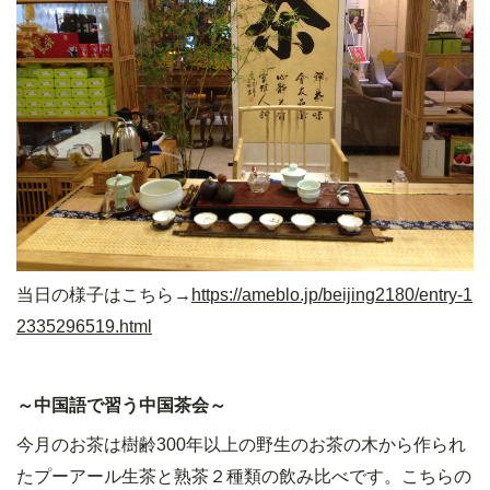
当日の様子はこちら→
https://ameblo.jp/beijing2180/entry-1
2335296519.html
～中国語で習う中国茶会～
今月のお茶は樹齢
300
年以上の野生のお茶の木から作られ
たプーアール生茶と熟茶２種類の飲み比べです。こちらの