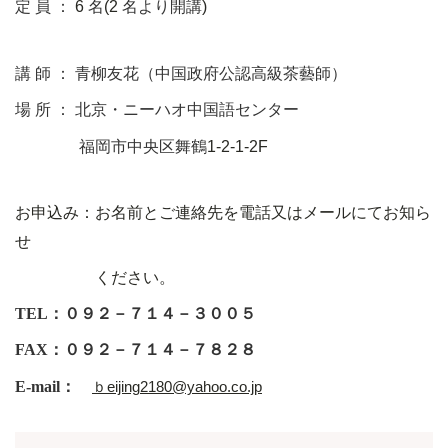
定 員 ：
6
名
(2
名より開講
)
講 師 ：
青柳友花
（中国政府公認高級茶藝師）
場 所 ： 北京・ニーハオ中国語センター
福岡市中央区舞鶴
1-2-1-2F
お申込み：お名前とご連絡先を電話又はメールにてお知ら
せ
ください。
TEL
：０９２－７１４－３００５
FAX
：０９２－７１４－７８２８
E-mail
：
ｂeijing2180@yahoo.co.jp