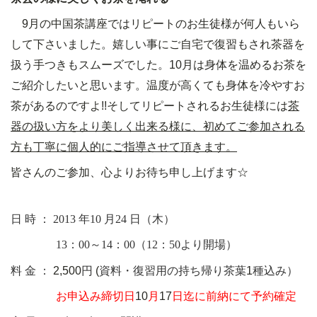
9
月の中国茶講座ではリピートのお生徒様が何人もいら
して下さいました。嬉しい事にご自宅で復習もされ茶器を
扱う手つきもスムーズでした。
10
月は身体を温めるお茶を
ご紹介したいと思います。温度が高くても身体を冷やすお
茶があるのですよ
!!
そしてリピートされるお生徒様には
茶
器の扱い方をより美しく出来る様に、初めてご参加される
方も丁寧に個人的にご指導させて頂きます。
皆さんのご参加、心よりお待ち申し上げます☆
日 時 ：
2013
年
10
月
24
日（
木
）
13
：
0
0
～
1
4
：
0
0
（
1
2
：
5
0
より
開場）
料 金 ：
2,500
円
(
資料・復習用の持ち帰り茶葉
1
種込み）
お申込み締切日
10
月
17
日迄に前納にて予約確定